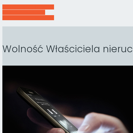
DOWIEDZ SIĘ WIĘCEJ !
ZAREJESTRUJ SIĘ !
DOWIEDZ SIĘ WIĘCEJ !
Wolność Właściciela nieru