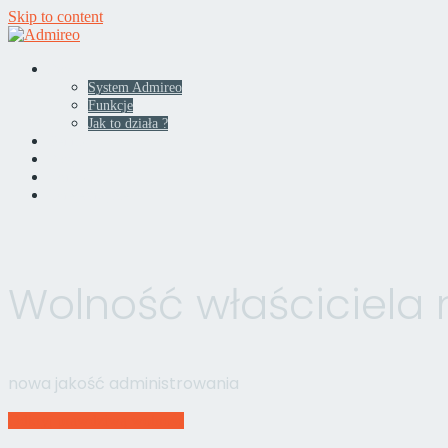
Skip to content
Produkt
System Admireo
Funkcje
Jak to działa ?
Cennik
Blog
Kontakt
Zarejestruj sie !
Wolność właściciela
nowa jakość administrowania
Odkryj prawdziwą wolność