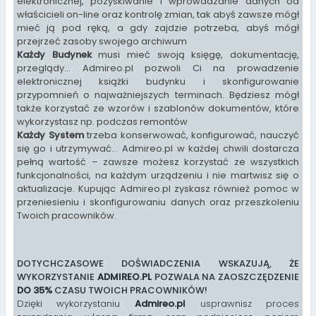
elektronicznej, pozyskiwanie i wprowadzanie danych od
właścicieli on-line oraz kontrolę zmian, tak abyś zawsze mógł
mieć ją pod ręką, a gdy zajdzie potrzeba, abyś mógł
przejrzeć zasoby swojego archiwum
Każdy Budynek
musi mieć swoją księgę, dokumentację,
przeglądy… Admireo.pl pozwoli Ci na prowadzenie
elektronicznej książki budynku i skonfigurowanie
przypomnień o najważniejszych terminach. Będziesz mógł
także korzystać ze wzorów i szablonów dokumentów, które
wykorzystasz np. podczas remontów
Każdy System
trzeba konserwować, konfigurować, nauczyć
się go i utrzymywać… Admireo.pl w każdej chwili dostarcza
pełną wartość – zawsze możesz korzystać ze wszystkich
funkcjonalności, na każdym urządzeniu i nie martwisz się o
aktualizacje. Kupując Admireo.pl zyskasz również pomoc w
przeniesieniu i skonfigurowaniu danych oraz przeszkoleniu
Twoich pracowników.
DOTYCHCZASOWE DOŚWIADCZENIA WSKAZUJĄ, ŻE
WYKORZYSTANIE
ADMIREO.PL
POZWALA NA ZAOSZCZĘDZENIE
DO 35%
CZASU TWOICH PRACOWNIKÓW!
Dzięki wykorzystaniu
Admireo.pl
usprawnisz proces