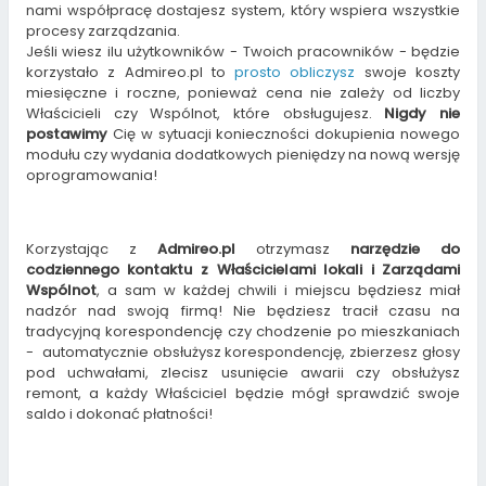
nami współpracę dostajesz system, który wspiera wszystkie
procesy zarządzania.
Jeśli wiesz ilu użytkowników - Twoich pracowników - będzie
korzystało z Admireo.pl to
prosto obliczysz
swoje koszty
miesięczne i roczne, ponieważ cena nie zależy od liczby
Właścicieli czy Wspólnot, które obsługujesz.
Nigdy nie
postawimy
Cię w sytuacji konieczności dokupienia nowego
modułu czy wydania dodatkowych pieniędzy na nową wersję
oprogramowania!
Korzystając z
Admireo.pl
otrzymasz
narzędzie do
codziennego kontaktu z Właścicielami lokali i Zarządami
Wspólnot
, a sam w każdej chwili i miejscu będziesz miał
nadzór nad swoją firmą! Nie będziesz tracił czasu na
tradycyjną korespondencję czy chodzenie po mieszkaniach
- automatycznie obsłużysz korespondencję, zbierzesz głosy
pod uchwałami, zlecisz usunięcie awarii czy obsłużysz
remont, a każdy Właściciel będzie mógł sprawdzić swoje
saldo i dokonać płatności!