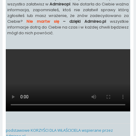
wszystko załatwisz w
Admireopl
. Nie dotarła do Ciebie ważna
informacja, zapomniałeś, ktoś nie załatwił sprawy którą
zgłosiłeś lub masz wrażenie, że znów zadecydowano za
Ciebie?
Nie martw się
– dzięki Admireo.pl
wszystkie
informacje dotrą do Ciebie na czas i w każdej chwili będziesz
mógł do nich powrócić.
podstawowe KORZYŚCI DLA WŁAŚCICIELA wspierane przez