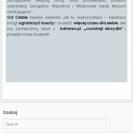
zarządzania własną firmą oraz podniesiesz poziom
satysfakcji Zarządów Wspólnot i Właścicieli lokali, których
obsługujesz!
Od Ciebie
będzie zależało jak to wykorzystasz – będziesz
mógł
ograniczyć koszty
i znaleźć
więcej czasu dla siebie
, ale
my zachęcamy, abyś z
Admireo.pl „
„
rozwinął skrzydła”
i
przejął nowe budynki!
Szukaj